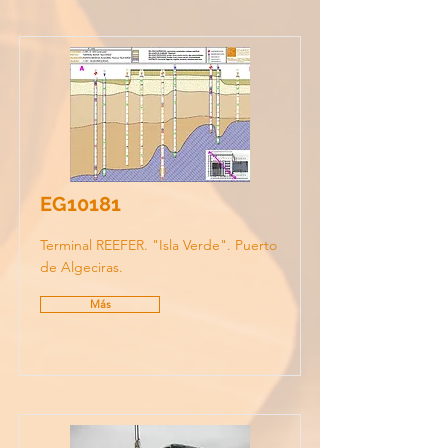
EG10181
Terminal REEFER. "Isla Verde". Puerto
de Algeciras.
Más