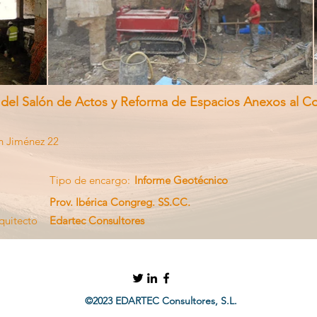
n del Salón de Actos y Reforma de Espacios Anexos al C
n Jiménez 22
Tipo de encargo:
Informe Geotécnico
Prov. Ibérica Congreg. SS.CC.
quitecto
Edartec Consultores
©2023 EDARTEC Consultores, S.L.