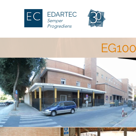
EDARTEC
Semper
Progrediens
EG100