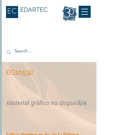
EDARTEC
EG10532
Edificio Hotelero en Av. de La Palmera,