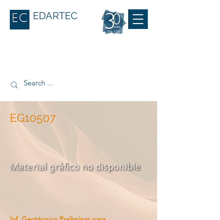
EDARTEC
EG10507
Inf. Geotécnico Preliminar para