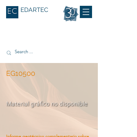
EDARTEC
EG10500
Informe geotécnico complementario sobre