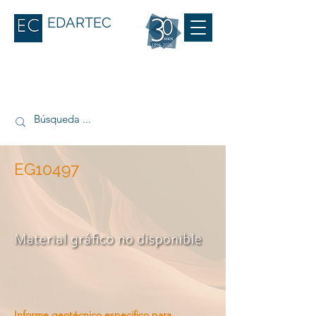
EDARTEC
EG10497
Informe geotécnico especifico para