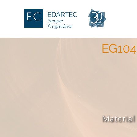
EDARTEC
Semper
Progrediens
EG104