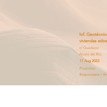
Inf. Geotécni
viviendas ados
c/ Guadajoz
Alcalá del Río
17 Aug 2023
Promotor:
Responsable / Ar