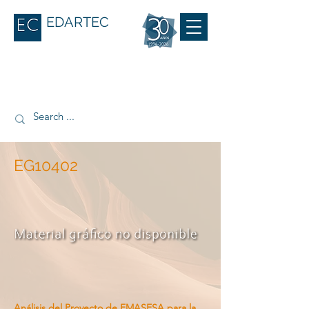
EDARTEC
EG10402
Análisis del Proyecto de EMASESA para la