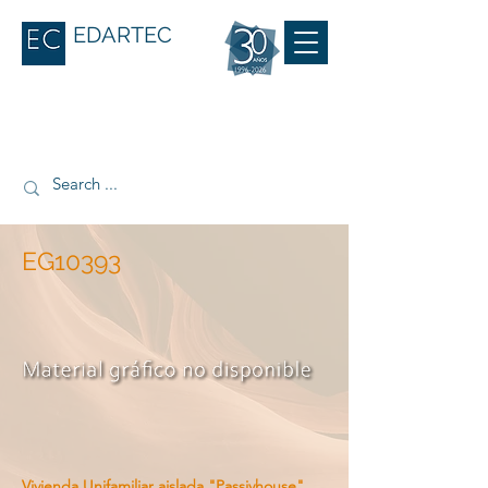
EDARTEC
EG10393
Vivienda Unifamiliar aislada "Passivhouse"