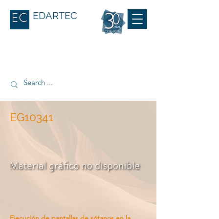
EDARTEC
EG10341
Ejecución de pantallas de sótanos en la