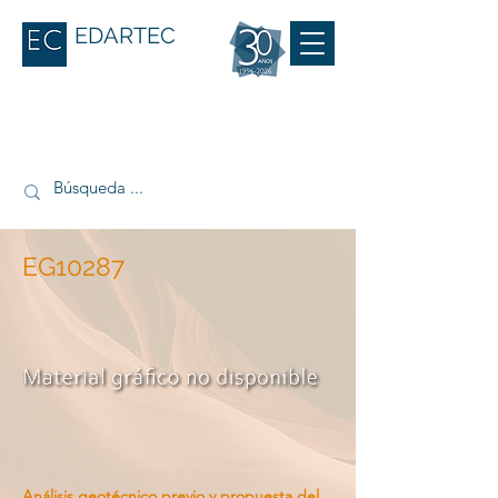
EDARTEC
EG10287
Análisis geotécnico previo y propuesta del