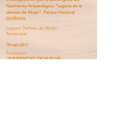
Yacimiento Arqueológico "Laguna de la
dehesa de Abajo". Parque Nacional
DOÑANA
Laguna Dehesa de Abajo
Aznalcázar
18 sept 2017
Promotor:
UNIVERSIDAD DE HUELVA
Responsable / Arquitecto
Cesar y Fco Borja Barrera
Tipo de encargo:
Geotecnoarqueología. EDIF.
MONUMENT.
©2023 EDARTEC Consultores, S.L.