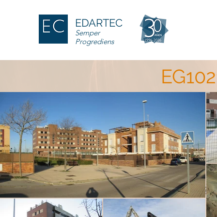
EDARTEC
Semper
Progrediens
EG102