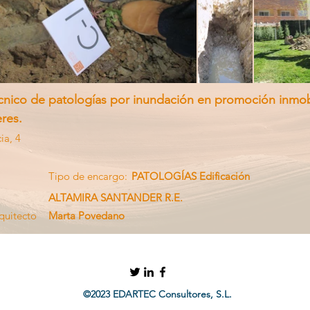
écnico de patologías por inundación en promoción inmobi
res.
ia, 4
Tipo de encargo:
PATOLOGÍAS Edificación
ALTAMIRA SANTANDER R.E.
quitecto
Marta Povedano
©2023 EDARTEC Consultores, S.L.