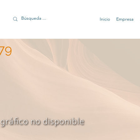
Inicio
Empresa
79