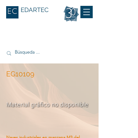
EDARTEC
EG10109
Naves industriales en manzana M3 del