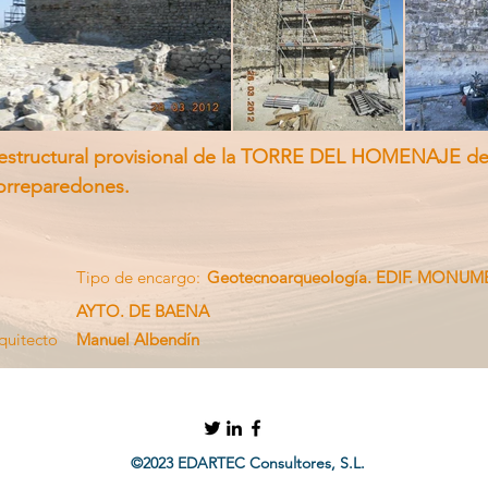
n estructural provisional de la TORRE DEL HOMENAJE del
orreparedones.
Tipo de encargo:
Geotecnoarqueología. EDIF. MONUM
AYTO. DE BAENA
quitecto
Manuel Albendín
©2023 EDARTEC Consultores, S.L.