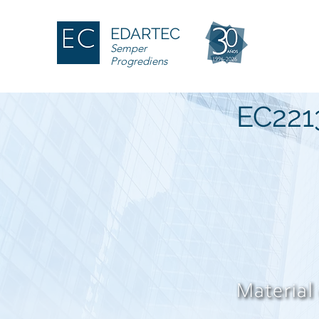
EDARTEC
Semper
Progrediens
EC221