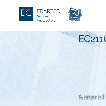
EDARTEC
Semper
Progrediens
EC211