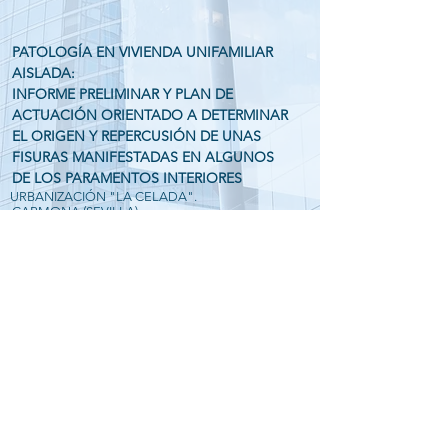
PATOLOGÍA EN VIVIENDA UNIFAMILIAR
AISLADA:
INFORME PRELIMINAR Y PLAN DE
ACTUACIÓN ORIENTADO A DETERMINAR
EL ORIGEN Y REPERCUSIÓN DE UNAS
FISURAS MANIFESTADAS EN ALGUNOS
DE LOS PARAMENTOS INTERIORES
URBANIZACIÓN "LA CELADA".
CARMONA (SEVILLA).
Tipo de encargo:
Promotor:
D. Francisco Javier Martín Gallardo
Autor/es del proyecto:
D. Rafael Blasco Ramírez