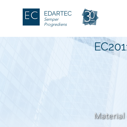
EDARTEC
Semper
Progrediens
EC201