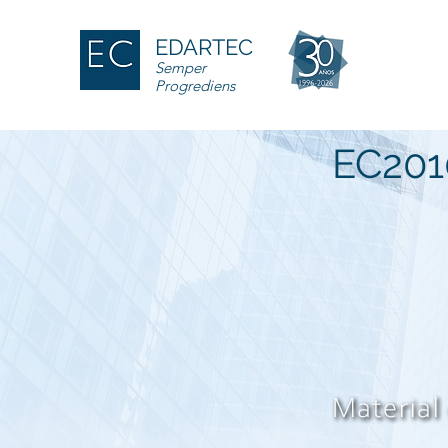
EDARTEC
Semper
Progrediens
EC201