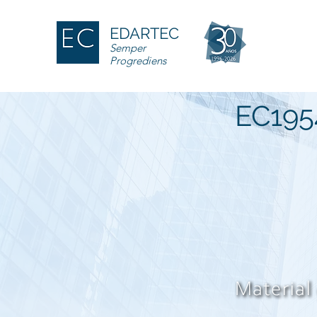
EDARTEC
Semper
Progrediens
EC195