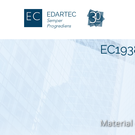
EDARTEC
Semper
Progrediens
EC193