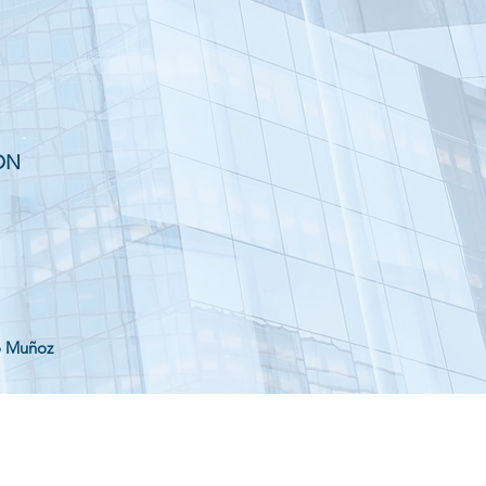
ON
o Muñoz