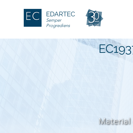
EDARTEC
Semper
Progrediens
EC193