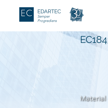
EDARTEC
Semper
Progrediens
EC184