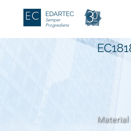
EDARTEC
Semper
Progrediens
EC181