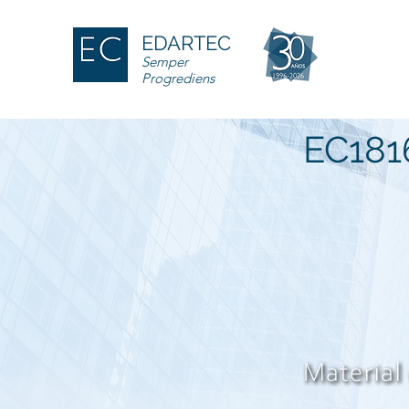
EDARTEC
Semper
Progrediens
EC181