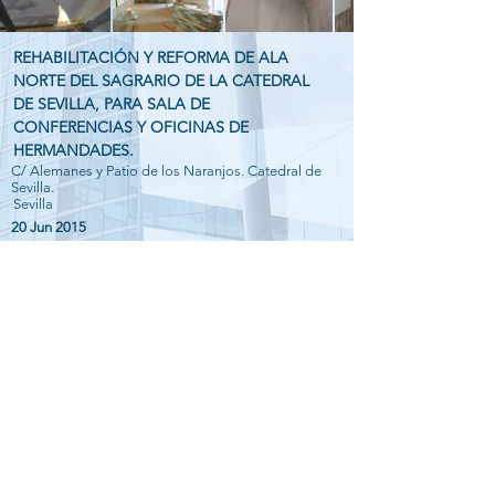
REHABILITACIÓN Y REFORMA DE ALA
NORTE DEL SAGRARIO DE LA CATEDRAL
DE SEVILLA, PARA SALA DE
CONFERENCIAS Y OFICINAS DE
HERMANDADES.
C/ Alemanes y Patio de los Naranjos. Catedral de
Sevilla.
Sevilla
20 Jun 2015
Tipo de encargo:
Diseño, cálculo y dirección de obra de
estructura y cimentación
Promotor:
Excmo. Cabildo de la Catedral de Sevilla
Autor/es del proyecto:
D. Javier Haro Greppi y D. Ignacio Villa
Barbacid