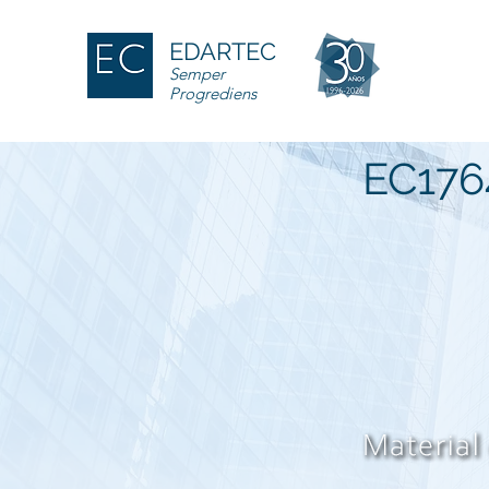
EDARTEC
Semper
Progrediens
EC176