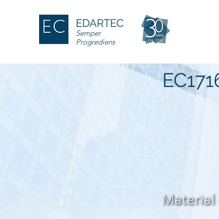
EDARTEC
Semper
Progrediens
EC171