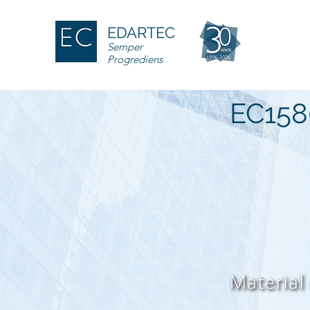
EDARTEC
Semper
Progrediens
EC158