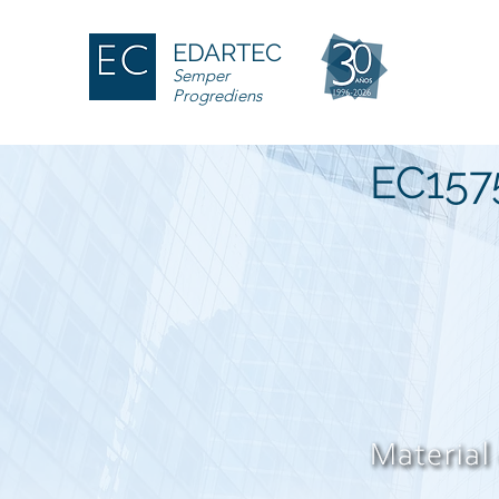
EDARTEC
Semper
Progrediens
EC157