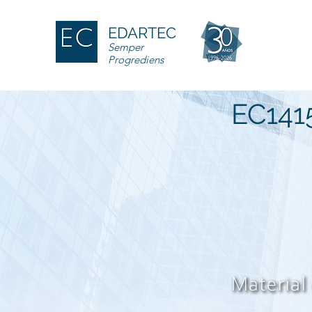
EDARTEC
Semper
Progrediens
EC141