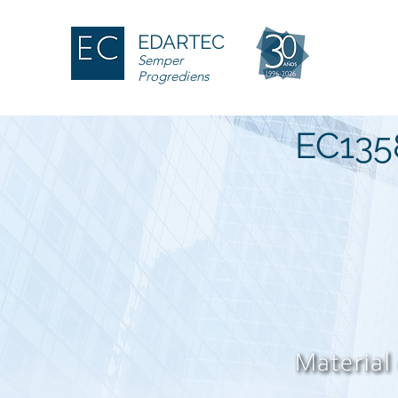
EDARTEC
Semper
Progrediens
EC135