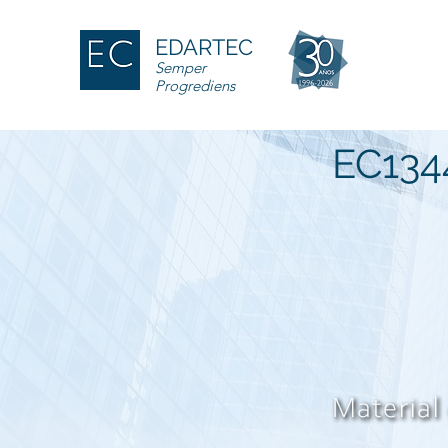
EDARTEC
Semper
Progrediens
EC134