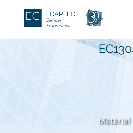
EDARTEC
Semper
Progrediens
EC130