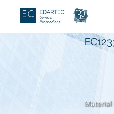
EDARTEC
Semper
Progrediens
EC123