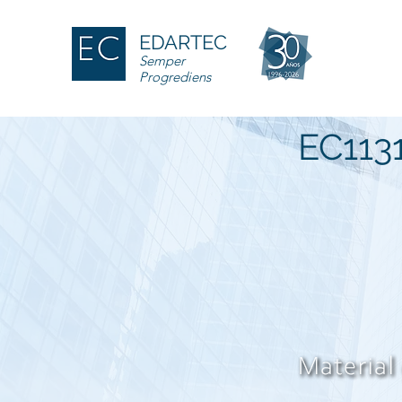
EDARTEC
Semper
Progrediens
EC113