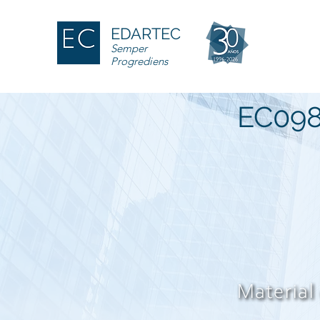
EDARTEC
Semper
Progrediens
EC09