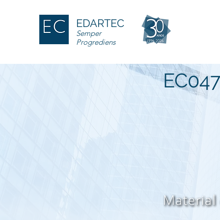
EDARTEC
Semper
Progrediens
EC047