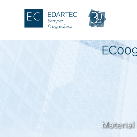
EDARTEC
Semper
Progrediens
EC00