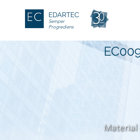
EDARTEC
Semper
Progrediens
EC00